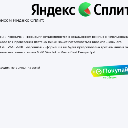
висом Яндекс Сплит:
ом и передача информации осуществляется в защищенном режиме с использован
reCode для проведения платежа также может потребоваться ввод специального
О АЛЬФА-БАНК. Введенная информация не будет предоставлена третьим лицам за
и платежных систем МИР, Visa Int. и MasterCard Europe Sprl.
едит, не выходя из дома!