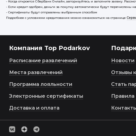
- Когда откроется СберБанк Онлайн, авторизуйтесь и заполните заявку. Рассмо
- Если кредит одобрен, деньги за покупку автоматически будут перечислены на
- Сертификаты будут отправлены выбранным способом
Подробнее с условиями кредитования можно ознакомиться на странице
Cерв
Компания Top Podarkov
Подар
Расписание развлечений
Новости
Места развлечений
Отзывы 
Программа лояльности
Стать па
Электронные сертификаты
Правила 
Доставка и оплата
Контакт