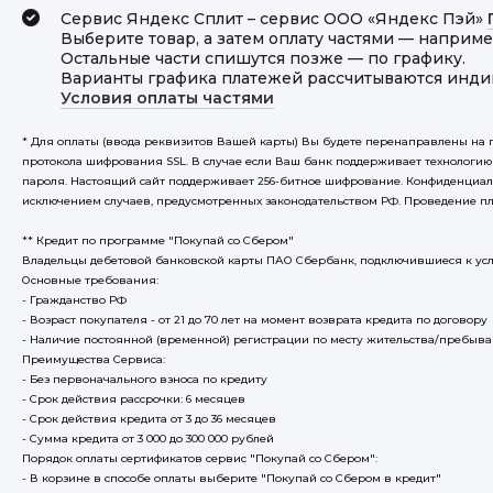
Сервис Яндекс Сплит – сервис ООО «Яндекс Пэй»
Выберите товар, а затем оплату частями — например
Остальные части спишутся позже — по графику.
Варианты графика платежей рассчитываются индив
Условия оплаты частями
* Для оплаты (ввода реквизитов Вашей карты) Вы будете перенаправлены 
протокола шифрования SSL. В случае если Ваш банк поддерживает технологию 
пароля. Настоящий сайт поддерживает 256-битное шифрование. Конфиденци
исключением случаев, предусмотренных законодательством РФ. Проведение плат
** Кредит по программе "Покупай со Сбером"
Владельцы дебетовой банковской карты ПАО Сбербанк, подключившиеся к услу
Основные требования:
- Гражданство РФ
- Возраст покупателя - от 21 до 70 лет на момент возврата кредита по договору
- Наличие постоянной (временной) регистрации по месту жительства/пребыв
Преимущества Сервиса:
- Без первоначального взноса по кредиту
- Срок действия рассрочки: 6 месяцев
- Срок действия кредита от 3 до 36 месяцев
- Сумма кредита от 3 000 до 300 000 рублей
Порядок оплаты сертификатов сервис "Покупай со Сбером":
- В корзине в способе оплаты выберите "Покупай со Сбером в кредит"