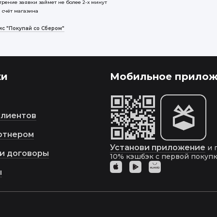
трение заявки займет не более 2-х минут
 счёт магазина
ис "Покупай со Сбером"
ки
Мобильное прилож
клиентов
ртнером
Установи приложение
и 
и договоры
10%
кэшбэк с первой покупк
ы