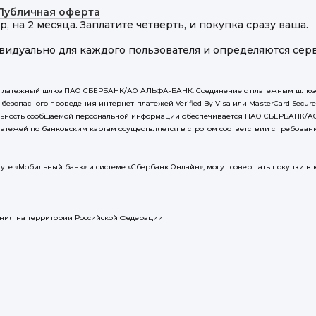
Публичная оферта
, на 2 месяца. Заплатите четверть, и покупка сразу ваша.
идуально для каждого пользователя и определяются сер
на платежный шлюз ПАО СБЕРБАНК/АО АЛЬФА-БАНК. Соединение с платежным шлюз
безопасного проведения интернет-платежей Verified By Visa или MasterCard Secu
альность сообщаемой персональной информации обеспечивается ПАО СБЕРБАНК/А
ежей по банковским картам осуществляется в строгом соответствии с требованиям
ге «Мобильный банк» и системе «Сбербанк Онлайн», могут совершать покупки в кр
ания на территории Российской Федерации