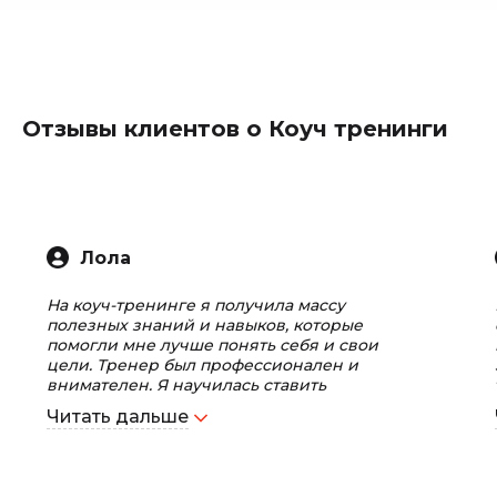
Отзывы клиентов о Коуч тренинги
Лола
На коуч-тренинге я получила массу
полезных знаний и навыков, которые
помогли мне лучше понять себя и свои
цели. Тренер был профессионален и
внимателен. Я научилась ставить
конкретные цели и разрабатывать
Читать дальше
стратегии их достижения. Опыт работы с
коучем был очень вдохновляющим.